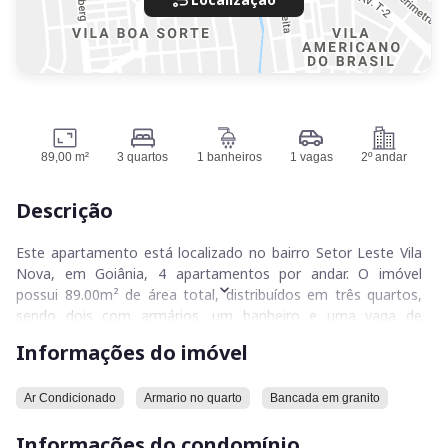
89,00 m²
3 quartos
1 banheiros
1 vagas
2º andar
Descrição
Este apartamento está localizado no bairro Setor Leste Vila
Nova, em Goiânia, 4 apartamentos por andar. O imóvel
possui 89.00m² de área total, distribuídos em três quartos,
sendo dois com armários, um banheiro e uma vaga de
garagem. O apartamento conta com armários, interfone,
Informações do imóvel
área de serviço, ar condicionado em um quarto e permite a
presença de animais. A garagem é coberta e o gás é
canalizado. A cozinha possui bancada em granito.
Ar Condicionado
Armario no quarto
Bancada em granito
Informações do condomínio
O condomínio oferece salão de festas, área pet, elevador