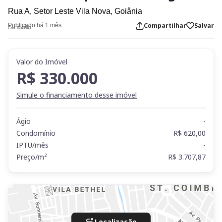
Rua A,
Setor Leste Vila Nova,
Goiânia
Compartilhar
Salvar
Publicado há 1 mês
Cod. IN40540
Valor do Imóvel
R$ 330.000
Simule o financiamento desse imóvel
Ágio
-
Condomínio
R$ 620,00
IPTU/mês
-
Preço/m²
R$ 3.707,87
Localização