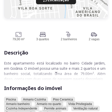
79,00 m²
3 quartos
2 banheiros
2 vagas
Descrição
Este apartamento está localizado no bairro Cidade Jardim,
em Goiânia. O imóvel possui uma suíte e mais 2 quartos e um
banheiro social, totalizando uma área de 79.00m². Além
disso, conta com duas vagas de garagem gaveta disponíveis.
Informações do imóvel
A cozinha, equipada com armários, é independente. O piso do
imóvel é de cerâmica. Os banheiros e os quartos também
possuem armários. A vista do apartamento é desobstruída. O
Piscina
Armario Cozinha
Piso Ceramica
Armario banheiro
Armario no quarto
Vista Privilegiada
imóvel permite a presença de animais.
Cozinha Independente
Permite animais
Ventilação natural