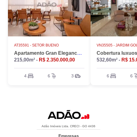
AT35591 -
SETOR BUENO
VN35505 -
JARDIM GO
Apartamento Gran Elegance - 4 suites + Home Office
215,00m² -
R$ 2.350.000,00
532,60m² -
R$ 15.
4
6
3
6
6
Adão Imóveis Ltda. CRECI - GO 4436
Empresas