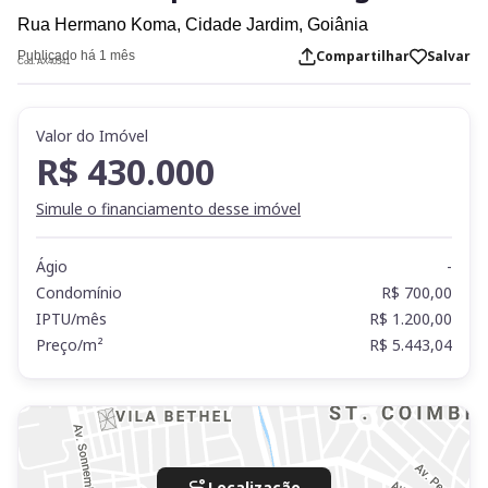
Rua Hermano Koma,
Cidade Jardim,
Goiânia
Compartilhar
Salvar
Publicado há 1 mês
Cod. AX40541
Valor do Imóvel
R$ 430.000
Simule o financiamento desse imóvel
Ágio
-
Condomínio
R$ 700,00
IPTU/mês
R$ 1.200,00
Preço/m²
R$ 5.443,04
Localização