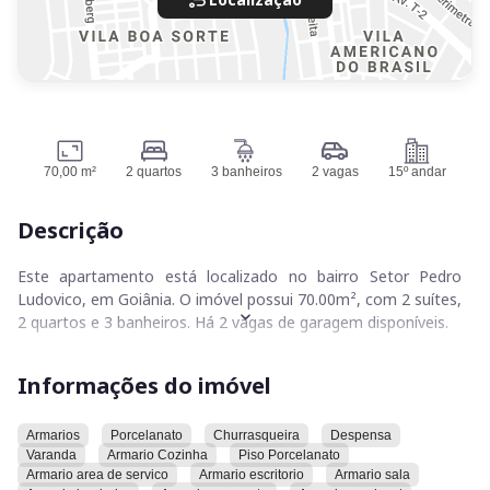
70,00 m²
2 quartos
3 banheiros
2 vagas
15º andar
Descrição
Este apartamento está localizado no bairro Setor Pedro
Ludovico, em Goiânia. O imóvel possui 70.00m², com 2 suítes,
2 quartos e 3 banheiros. Há 2 vagas de garagem disponíveis.
Aceitamos PERMUTA como parte do pagamento, aceito
Informações do imóvel
propostas.
Armarios
Porcelanato
Churrasqueira
Despensa
Varanda
Armario Cozinha
Piso Porcelanato
Convidamos você a conhecer este imóvel e explorar todas as
Armario area de servico
Armario escritorio
Armario sala
suas características e comodidades.