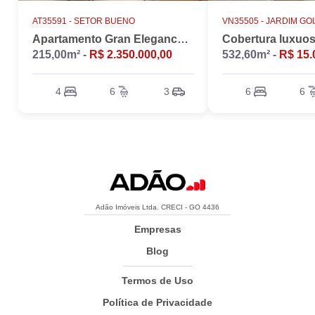
AT35591 -
SETOR BUENO
VN35505 -
JARDIM GO
Apartamento Gran Elegance - 4 suites + Home Office
215,00m² -
R$ 2.350.000,00
532,60m² -
R$ 15.
4
6
3
6
6
Adão Imóveis Ltda. CRECI - GO 4436
Empresas
Blog
Termos de Uso
Política de Privacidade