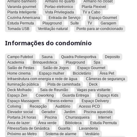
Armario banheiro
Armario no quarto
Armario no closet
Varanda gourmet
Portao eletronico
Planta Flexivel
Planta Inteligente
Vista Privilegiada
TV a Cabo
Cozinha Americana
Entrada de Serviço
Espaço Gourmet
Estuda Permuta
Playground
Suíte
TV
Garagem
Tomada USB
Ventilação natural
Ponto para ar-condicionado
Informações do condomínio
Campo Futebol
Sauna
Quadra Poliesportiva
Deposito
Academia
Brinquedoteca
Playground
Spa
Salão de Festas
Salão de Jogos
Espaço Gourmet
Home cinema
Espaço mulher
Bicicletário
Área Pet
Infraestrutura com energia e rede de água
Câmeras de segurança
Iluminação pública
Pista de caminhada
Deck
Deck Molhado
Sala de Reunião
Vagas para visitante
Espaço Zen
Coworking
Guarda Entrega
Espaço Kids
Espaço Massagem
Fitness externo
Espaço Delivery
Coliving
Recepção
Auditório
Acesso PCD
Elevador social
Gerador
Jardim
Piscina aquecida
Portaria 24 horas
Piscina
Churrasqueira
Internet
Área de lazer
Área verde
Biblioteca
Estuda Permuta
Fitness/Sala de Ginástica
Guarita
Lavanderia
Próximo ao Metro
Sistema de alarme
Vestiário