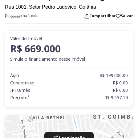
Rua 1001,
Setor Pedro Ludovico,
Goiânia
Compartilhar
Salvar
Publicado há 1 mês
Cod. VN40558
Valor do Imóvel
R$ 669.000
Simule o financiamento desse imóvel
Ágio
R$ 199.000,00
Condomínio
R$ 0,00
IPTU/mês
R$ 0,00
Preço/m²
R$ 9.557,14
Localização