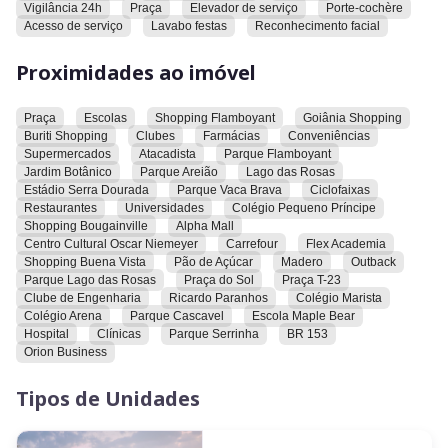
Vigilância 24h
Praça
Elevador de serviço
Porte-cochère
Acesso de serviço
Lavabo festas
Reconhecimento facial
Proximidades ao imóvel
Praça
Escolas
Shopping Flamboyant
Goiânia Shopping
Buriti Shopping
Clubes
Farmácias
Conveniências
Supermercados
Atacadista
Parque Flamboyant
Jardim Botânico
Parque Areião
Lago das Rosas
Estádio Serra Dourada
Parque Vaca Brava
Ciclofaixas
Restaurantes
Universidades
Colégio Pequeno Príncipe
Shopping Bougainville
Alpha Mall
Centro Cultural Oscar Niemeyer
Carrefour
Flex Academia
Shopping Buena Vista
Pão de Açúcar
Madero
Outback
Parque Lago das Rosas
Praça do Sol
Praça T-23
Clube de Engenharia
Ricardo Paranhos
Colégio Marista
Colégio Arena
Parque Cascavel
Escola Maple Bear
Hospital
Clínicas
Parque Serrinha
BR 153
Orion Business
Tipos de Unidades