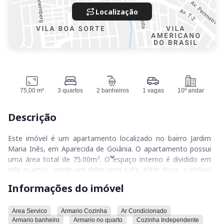
Localização
75,00 m²
3 quartos
2 banheiros
1 vagas
10º andar
Descrição
Este imóvel é um apartamento localizado no bairro Jardim
Maria Inês, em Aparecida de Goiânia. O apartamento possui
uma área total de 75.00m². O espaço interno é dividido em
três quartos, sendo um deles uma suíte. Além disso, o imóvel
conta com dois banheiros.
Informações do imóvel
O apartamento dispõe de uma vaga de garagem. A cozinha é
independente e possui armários. Há também uma área de
Area Servico
Armario Cozinha
Ar Condicionado
Armario banheiro
Armario no quarto
Cozinha Independente
serviço no imóvel.