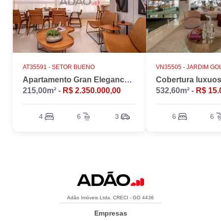
AT35591 -
SETOR BUENO
VN35505 -
JARDIM GO
Apartamento Gran Elegance - 4 suites + Home Office
215,00m² -
R$ 2.350.000,00
532,60m² -
R$ 15.
4
6
3
6
6
Adão Imóveis Ltda. CRECI - GO 4436
Empresas