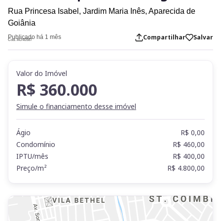
Rua Princesa Isabel,
Jardim Maria Inês,
Aparecida de
Goiânia
Compartilhar
Salvar
Publicado há 1 mês
Cod. AU40587
Valor do Imóvel
R$ 360.000
Simule o financiamento desse imóvel
Ágio
R$ 0,00
Condomínio
R$ 460,00
IPTU/mês
R$ 400,00
Preço/m²
R$ 4.800,00