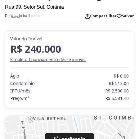
Rua 99,
Setor Sul,
Goiânia
Compartilhar
Salvar
Publicado há 1 mês
Cod. AT40590
Valor do Imóvel
R$ 240.000
Simule o financiamento desse imóvel
Ágio
R$ 0,00
Condomínio
R$ 513,00
IPTU/mês
R$ 2.500,00
Preço/m²
R$ 5.581,40
Localização