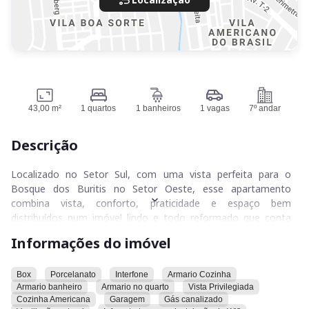
43,00 m²
1 quartos
1 banheiros
1 vagas
7º andar
Descrição
Localizado no Setor Sul, com uma vista perfeita para o
Bosque dos Buritis no Setor Oeste, esse apartamento
combina vista, conforto, praticidade e espaço bem
distribuídos num imóvel lindo e todo reformado que conta
com um quarto, cozinha americana, sala e um banheiro que
Informações do imóvel
tem ventilação natural.
Perfeito pra quem gosta de tramitar no Centro, Feiras no
Box
Porcelanato
Interfone
Armario Cozinha
Armario banheiro
Armario no quarto
Vista Privilegiada
Setor Oeste com a tradição do Setor Sul.
Cozinha Americana
Garagem
Gás canalizado