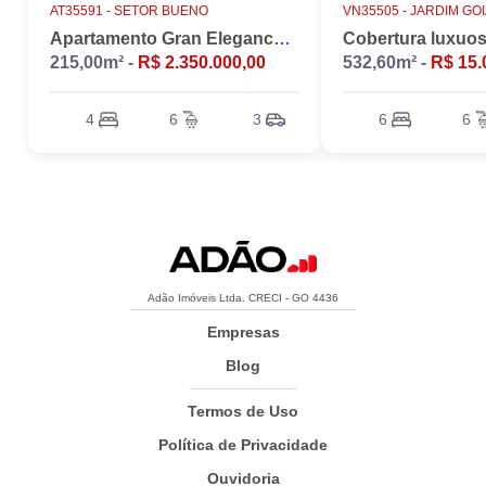
AT35591 -
SETOR BUENO
VN35505 -
JARDIM GO
Apartamento Gran Elegance - 4 suites + Home Office
215,00m² -
R$ 2.350.000,00
532,60m² -
R$ 15.
4
6
3
6
6
Adão Imóveis Ltda. CRECI - GO 4436
Empresas
Blog
Termos de Uso
Política de Privacidade
Ouvidoria