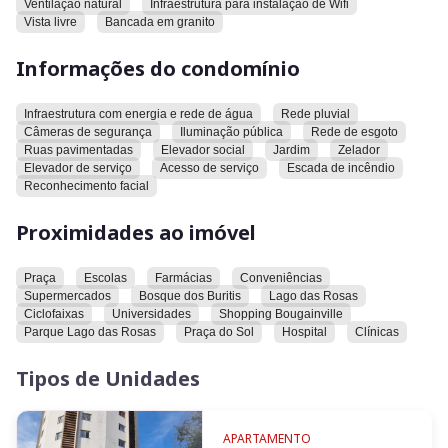
Ventilação natural
Infraestrutura para instalação de Wifi
A portaria é remota, o valor do condomínio é em conta pra
Vista livre
Bancada em granito
você viver e aproveitar uma das melhores partes da cidade.
Informações do condomínio
Perto de comércios, escolas, Parques e Praças, clínicas e
hospitais.
Infraestrutura com energia e rede de água
Rede pluvial
Câmeras de segurança
Iluminação pública
Rede de esgoto
Uma excelente oportunidade pra você morar.
Ruas pavimentadas
Elevador social
Jardim
Zelador
Elevador de serviço
Acesso de serviço
Escada de incêndio
Reconhecimento facial
Proximidades ao imóvel
Praça
Escolas
Farmácias
Conveniências
Supermercados
Bosque dos Buritis
Lago das Rosas
Ciclofaixas
Universidades
Shopping Bougainville
Parque Lago das Rosas
Praça do Sol
Hospital
Clínicas
Tipos de Unidades
APARTAMENTO