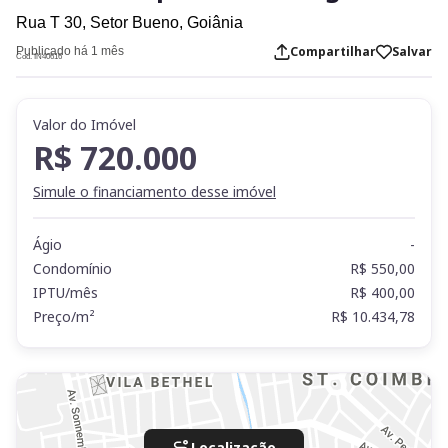
Rua T 30,
Setor Bueno,
Goiânia
Compartilhar
Salvar
Publicado há 1 mês
Cod. IN40616
Valor do Imóvel
R$ 720.000
Simule o financiamento desse imóvel
Ágio
-
Condomínio
R$ 550,00
IPTU/mês
R$ 400,00
Preço/m²
R$ 10.434,78
Localização