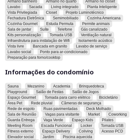
Armario banheiro
Armario no quarto
Armario no closet
• Bancada personalizada
Lavabo
Sacada
Living integrado
Planta Inteligente
• Projeto luminotécnico
Vista Privilegiada
Closet
Projeto Luminotécnico
• Tomada USB
Fechadura Eletrônica
Semimobiliado
Cozinha Americana
• Andar Alto
Cozinha Gourmet
Estuda Permuta
Permite animais
Sala de jantar
Suíte
Telefone
Gás canalizado
• 1 vaga de garagem coberta
Kits personalização
Tomada USB
Ventilação natural
Infraestrutura para instalação de Wifi
Isolamento acústico
Lazer completo:
Vista livre
Bancada em granito
Lavabo de serviço
• Piscina coberta e aquecida
Lavabo social
Ponto para ar-condicionado
• Piscina infantil
Preparação para forno/cooktop
• Solário
• Academia
Informações do condomínio
• Espaço fitness externo
• Salão de festas
Sauna
Mezanino
Academia
Brinquedoteca
• Lounge gourmet
Playground
Salão de Festas
Salão de Jogos
• Terraço gourmet
Espaço Gourmet
Tomada para carro elétrico
Bicicletário
• Pub e salão de jogos
Área Pet
Rede pluvial
Câmeras de segurança
• Brinquedoteca
Rede de esgoto
Ruas pavimentadas
Deck Molhado
Sala de Reunião
Vagas para visitante
Market
Coworking
• Playground
Guarda Entrega
Vaga Verde
Espaço Kids
Pilates
• Coworking
Meeting Room
Escada Funcional
Locker
Tomada USB
• Lavanderia compartilhada
Fitness externo
Espaço Delivery
Coliving
Acesso PCD
• Bicicletário
Elevador social
Jardim
Piscina aquecida