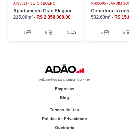
AT35591 -
SETOR BUENO
VN35505 -
JARDIM GO
Apartamento Gran Elegance - 4 suites + Home Office
215,00m² -
R$ 2.350.000,00
532,60m² -
R$ 15.
4
6
3
6
6
Adão Imóveis Ltda. CRECI - GO 4436
Empresas
Blog
Termos de Uso
Política de Privacidade
Ouvidoria