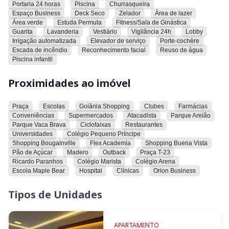
• Alameda das Águas
Portaria 24 horas
Piscina
Churrasqueira
• Espaços de convivência
Espaço Business
Deck Seco
Zelador
Área de lazer
Área verde
Estuda Permuta
Fitness/Sala de Ginástica
• Lockers para encomendas
Guarita
Lavanderia
Vestiário
Vigilância 24h
Lobby
• Portaria com controle de acesso
Irrigação automatizada
Elevador de serviço
Porte-cochère
Escada de incêndio
Reconhecimento facial
Reuso de água
Entre em contato e agende sua visita!
Piscina infantil
Proximidades ao imóvel
Praça
Escolas
Goiânia Shopping
Clubes
Farmácias
Conveniências
Supermercados
Atacadista
Parque Areião
Parque Vaca Brava
Ciclofaixas
Restaurantes
Universidades
Colégio Pequeno Príncipe
Shopping Bougainville
Flex Academia
Shopping Buena Vista
Pão de Açúcar
Madero
Outback
Praça T-23
Ricardo Paranhos
Colégio Marista
Colégio Arena
Escola Maple Bear
Hospital
Clínicas
Orion Business
Tipos de Unidades
APARTAMENTO