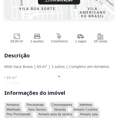
69,00 m²
2 quartos
3 banheiros
1 vagas
16º andar
Descrição
Wish Vaca Brava | 69 m² | 2 suítes | Completo em Armários
• 69 m²
• 2 suítes
• Lavabo
Informações do imóvel
• Sala integrada
• Cozinha
• Varanda balcão
Armarios
Porcelanato
Churrasqueira
Interfone
Mobiliado
Area Servico
Varanda
Armario Cozinha
• Churrasqueira ecológica a carvão
Piso Porcelanato
Armario area de servico
Armario sala
• Completo em armários