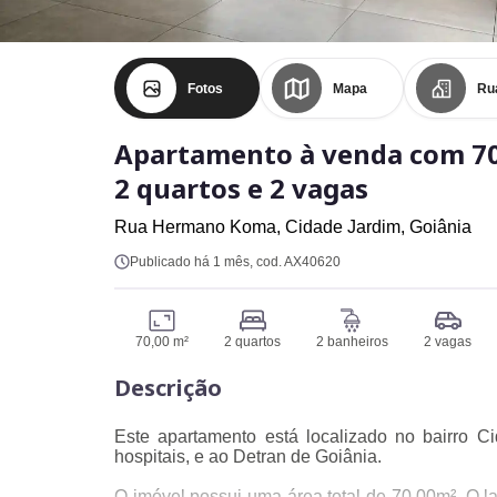
Fotos
Mapa
Ru
Apartamento à venda com 70
2 quartos e 2 vagas
Rua Hermano Koma,
Cidade Jardim,
Goiânia
Publicado há 1 mês
, cod. AX40620
70,00 m²
2 quartos
2 banheiros
2 vagas
Descrição
Este apartamento está localizado no bairro C
hospitais, e ao Detran de Goiânia.
O imóvel possui uma área total de 70.00m². O la