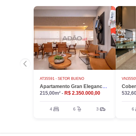
AT35591 -
SETOR BUENO
VN35505
Apartamento Gran Elegance - 4 suites + Home Office
215,00m² -
R$ 2.350.000,00
532,6
4
6
3
6