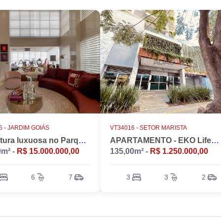
 -
JARDIM GOIÁS
VT34016 -
SETOR MARISTA
Cobertura luxuosa no Parque Flamboyant, Jardim Goiás. Duplex, 533m2, 4 suítes, Piscina, 7 vagas, nascente.
APARTAMENTO - EKO LifeStyle
0m² -
R$ 15.000.000,00
135,00m² -
R$ 1.250.000,00
6
7
3
3
2