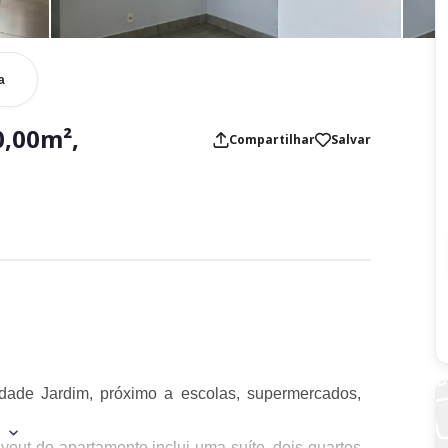
a
,00m²,
Compartilhar
Salvar
idade Jardim, próximo a escolas, supermercados,
yout do apartamento inclui uma suíte, dois quartos