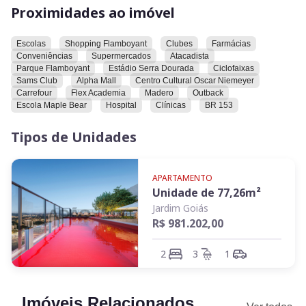
cultural Oscar Niemeyer, Carrefour, Flex Academia, Madero,
Proximidades ao imóvel
Outback, escola Maple Bear, hospital, clínicas e BR 153.
Escolas
Shopping Flamboyant
Clubes
Farmácias
Convidamos você a conhecer este imóvel e explorar todas as
Conveniências
Supermercados
Atacadista
suas características e comodidades.
Parque Flamboyant
Estádio Serra Dourada
Ciclofaixas
Sams Club
Alpha Mall
Centro Cultural Oscar Niemeyer
Carrefour
Flex Academia
Madero
Outback
Escola Maple Bear
Hospital
Clínicas
BR 153
Tipos de Unidades
APARTAMENTO
Unidade de
77,26
m²
Jardim Goiás
R$ 981.202,00
2
3
1
Imóveis Relacionados