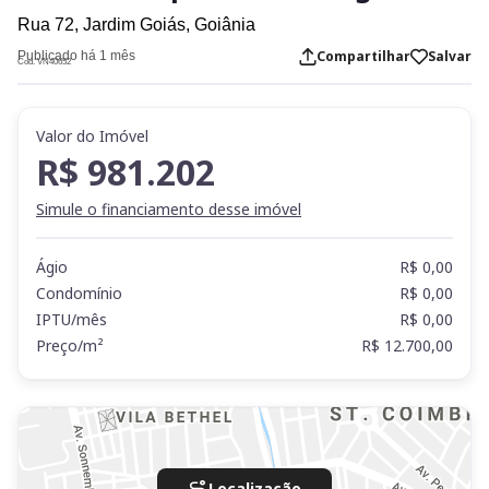
Rua 72,
Jardim Goiás,
Goiânia
Compartilhar
Salvar
Publicado há 1 mês
Cod. VN40652
Valor do Imóvel
R$ 981.202
Simule o financiamento desse imóvel
Ágio
R$ 0,00
Condomínio
R$ 0,00
IPTU/mês
R$ 0,00
Preço/m²
R$ 12.700,00
Localização