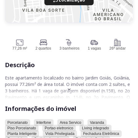
77,26 m²
2 quartos
3 banheiros
1 vagas
26º andar
Descrição
Este apartamento localizado no bairro Jardim Goiás, Goiânia,
possui 77.26m² de área total. O imóvel conta com 2 suítes, e
3 banheiros. Há 1 vaga de garagem disponível (n.158), no 2o
Pavimento e um escaninho (n. 114), no 2o Pavimento. O
apartamento apresenta pisos e revestimentos em
Informações do imóvel
porcelanato, interfone, área de serviço, varanda balcão,
portão eletrônico, living integrado, planta inteligente, vista
privilegiada, fechadura eletrônica, cozinha americana, entrada
Porcelanato
Interfone
Area Servico
Varanda
Piso Porcelanato
Portao eletronico
Living integrado
de serviço, permite animais, telefone, gás canalizado,
Planta Inteligente
Vista Privilegiada
Fechadura Eletrônica
persianas integradas nas suítes, ventilação natural, vista livre,