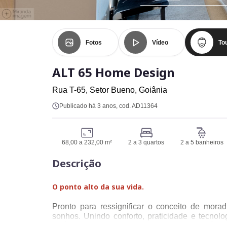
Fotos
Vídeo
Tou
ALT 65 Home Design
Rua T-65,
Setor Bueno,
Goiânia
Publicado há 3 anos
, cod. AD11364
68,00 a 232,00 m²
2 a 3 quartos
2 a 5 banheiros
Descrição
O ponto alto da sua vida.
Pronto para ressignificar o conceito de mora
sonhos. Unindo conforto, praticidade e tecno
estética, tornando-se uma verdadeira experiênci