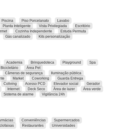
exclusividade do Setor Marista
 a
te encontram, o
e realmente importa aos seus pés. Aqui você tem
Piscina
Piso Porcelanato
Lavabo
Planta Inteligente
Vista Privilegiada
Escritório
rmet
Cozinha Independente
Estuda Permuta
o novo.
Gás canalizado
Kits personalização
Academia
Brinquedoteca
Playground
Spa
Bicicletário
Área Pet
Câmeras de segurança
Iluminação pública
nte
Market
Coworking
Guarda Entrega
Coliving
Acesso PCD
Elevador social
Gerador
Internet
Deck Seco
Área de lazer
Área verde
Sistema de alarme
Vigilância 24h
armácias
Conveniências
Supermercados
clofaixas
Restaurantes
Universidades