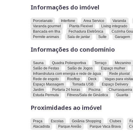
Informações do imóvel
facilidades do Setor Bueno
Situado onde as
e
ALT-65 é atual, autêntico e coloca tudo o qu
mobiliadade para mais liberdade.
Porcelanato
Interfone
Area Servico
Varanda
Varanda gourmet
Planta Flexivel
Living integrado
Bancada em Ilha
Fechadura Eletrônica
Cozinha Gou
Novos ares para voos ainda mais altos. Abrace 
Permite animais
Sala de jantar
Suíte
Garagem
Informações do condomínio
Sauna
Quadra Poliesportiva
Terraço
Mezanino
Salão de Festas
Salão de Jogos
Espaço mulher
Infraestrutura com energia e rede de água
Rede pluvial
Rede de esgoto
Rooftop
Deck
Vagas para visita
Espaço Massagem
Tomada USB
Espaço Delivery
Jardim
Portaria 24 horas
Piscina
Churrasqueira
Estuda Permuta
Fitness/Sala de Ginástica
Guarita
Proximidades ao imóvel
Praça
Escolas
Goiânia Shopping
Clubes
F
Atacadista
Parque Areião
Parque Vaca Brava
Ci