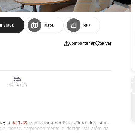
r Virtual
Mapa
Rua
Compartilhar
Salvar
0 a 2 vagas
ALT-65
dia, o
é o apartamento à altura dos seus
logia, nesse empreendimento o design vai além da
a apra o morador.