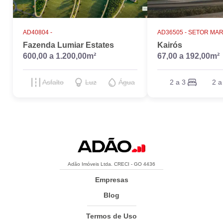
AD40804 -
AD36505 -
SETOR MAR
Fazenda Lumiar Estates
Kairós
600,00 a 1.200,00m²
67,00 a 192,00m²
Asfalto
Luz
Água
2 a 3
2 a
Adão Imóveis Ltda. CRECI - GO 4436
Empresas
Blog
Termos de Uso