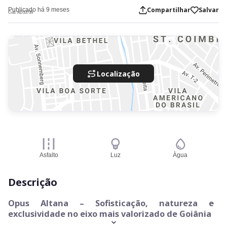
Compartilhar
Salvar
Publicado há 9 meses
Cod. AD33739
Localização
Asfalto
Luz
Àgua
Descrição
Opus Altana – Sofisticação, natureza e
exclusividade no eixo mais valorizado de Goiânia