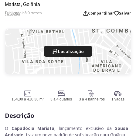
Marista,
Goiânia
Compartilhar
Salvar
Publicado há 9 meses
Cod. AD33562
Localização
154,00 a 410,38 m²
3 a 4 quartos
3 a 4 banheiros
1 vagas
Descrição
O
Capadócia Marista
, lançamento exclusivo da
Sousa
Andrade
, traz um novo padrão de sofisticação para Goiânia.