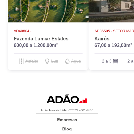
AD40804 -
AD36505 -
SETOR MAR
Fazenda Lumiar Estates
Kairós
600,00 a 1.200,00m²
67,00 a 192,00m²
Asfalto
Luz
Água
2 a 3
2 a
Adão Imóveis Ltda. CRECI - GO 4436
Empresas
Blog