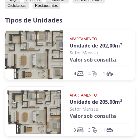
Praça
Escolas
Farmácias
Supermercados
Cada detalhe foi pensado para oferecer
conforto e
Ciclofaixas
Restaurantes
exclusividade
:
Tipos de Unidades
APARTAMENTO
Elevador privativo
Unidade de
202,00
m²
Setor Marista
Valor sob consulta
Suíte master com closet
4
4
1
Varanda com opção de churrasqueira
APARTAMENTO
Unidade de
205,00
m²
Setor Marista
Valor sob consulta
Ar-condicionado multisplit
3
3
1