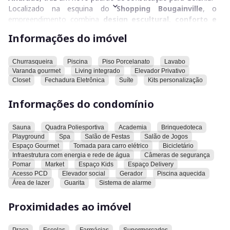
Localizado na esquina do
Shopping Bougainville
, o
empreendimento combina
design escultural, conforto e
tecnologia
, inspirado nas formas orgânicas e na beleza
Informações do imóvel
natural da região da
Capadócia
, na Turquia.
Com
plantas amplas de 3 e 4 suítes
, de
150 a 200 m²
,
Churrasqueira
Piscina
Piso Porcelanato
Lavabo
Varanda gourmet
Living integrado
Elevador Privativo
além de
penthouses
entre
286 e 300 m²
e
duplex de 410
Closet
Fechadura Eletrônica
Suíte
Kits personalização
m²
, o projeto oferece ambientes integrados, vista livre e
acabamento de alto padrão.
Informações do condomínio
A arquitetura leva a assinatura da
Sah Arquitetura
,
interiores de
Natália Veloso
e paisagismo de
Benedito
Sauna
Quadra Poliesportiva
Academia
Brinquedoteca
Abbud
Playground
, criando uma perfeita harmonia entre estética
Spa
Salão de Festas
Salão de Jogos
Espaço Gourmet
Tomada para carro elétrico
Bicicletário
contemporânea, natureza e bem-estar.
Infraestrutura com energia e rede de água
Câmeras de segurança
Pomar
Market
Espaço Kids
Espaço Delivery
Nas áreas comuns, o lazer em
pé-direito duplo
impressiona:
Acesso PCD
Elevador social
Gerador
Piscina aquecida
academia de 164 m²
,
salão de festas panorâmico
,
salão
Área de lazer
Guarita
Sistema de alarme
gourmet
,
brinquedoteca
,
sala de jogos
,
sauna e spa
,
além de
piscinas integradas ao paisagismo
,
bar
,
solário
Proximidades ao imóvel
e
pomar com áreas de relaxamento
.