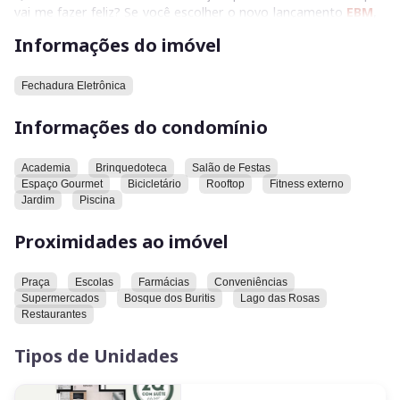
vai me fazer feliz? Se você escolher o novo lançamento
EBM
,
sim. Conheça o
Residencial 360 Oeste LifeStyle
.
Informações do imóvel
Um residencial onde tudo converge para a sua qualidade de
vida. Um empreendimento onde status e praticidade orbitam
Fechadura Eletrônica
ao seu redor. Um apartamento com conforto e sofisticação
Informações do condomínio
em todas as direções. .
Natureza e serviços por todos os lados.g
Academia
Brinquedoteca
Salão de Festas
Espaço Gourmet
Bicicletário
Rooftop
Fitness externo
Jardim
Piscina
Proximidades ao imóvel
Praça
Escolas
Farmácias
Conveniências
Supermercados
Bosque dos Buritis
Lago das Rosas
Restaurantes
Tipos de Unidades