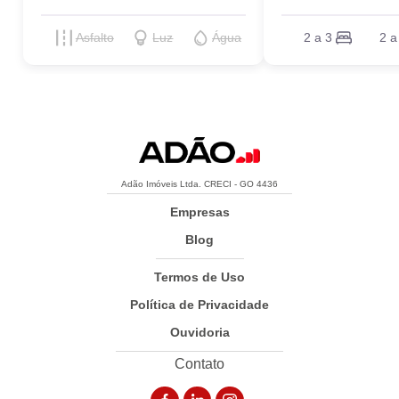
Asfalto
Luz
Água
2 a 3
2 a
Adão Imóveis Ltda. CRECI - GO 4436
Empresas
Blog
Termos de Uso
Política de Privacidade
Ouvidoria
Contato