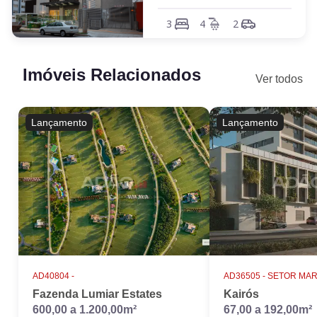
3
4
2
Imóveis Relacionados
Ver todos
Lançamento
Lançamento
AD40804 -
AD36505 -
SETOR MAR
Fazenda Lumiar Estates
Kairós
600,00 a 1.200,00m²
67,00 a 192,00m²