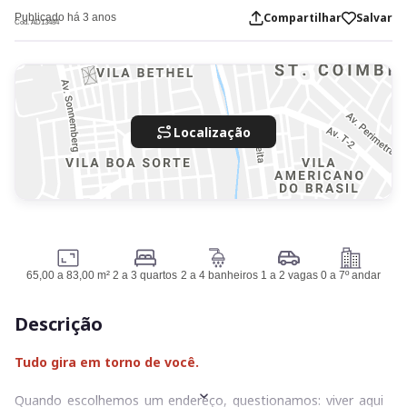
Compartilhar
Salvar
Publicado há 3 anos
Cod. AD13484
Localização
65,00 a 83,00 m²
2 a 3 quartos
2 a 4 banheiros
1 a 2 vagas
0 a 7º andar
Descrição
Tudo gira em torno de você.
Quando escolhemos um endereço, questionamos: viver aqui