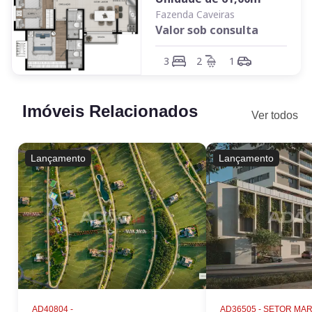
Fazenda Caveiras
Valor sob consulta
3
2
1
Imóveis Relacionados
Ver todos
Lançamento
Lançamento
AD40804 -
AD36505 -
SETOR MAR