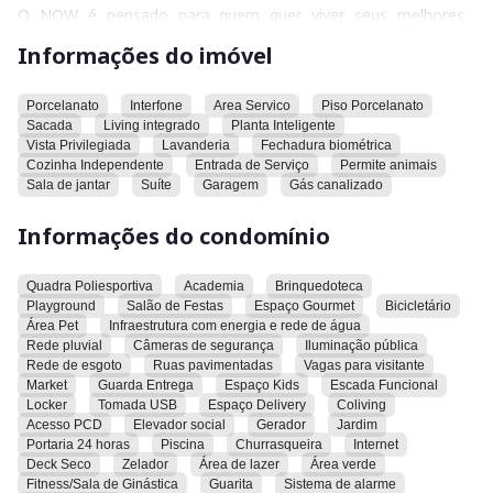
O NOW é pensado para quem quer viver seus melhores
momentos hoje. Para quem busca residenciais com
Informações do imóvel
apartamentos confortáveis, lazer completo e localizados em
regiões em pleno desenvolvimento.
A hora de morar bem é
agora.
Porcelanato
Interfone
Area Servico
Piso Porcelanato
Sacada
Living integrado
Planta Inteligente
Vista Privilegiada
Lavanderia
Fechadura biométrica
Pensando nisso, a
EBM
apresenta o
Now Reserva das
Cozinha Independente
Entrada de Serviço
Permite animais
Águas
, um residencial com lazer completo e diferenciais que
Sala de jantar
Suíte
Garagem
Gás canalizado
facilitam sua vida.
Informações do condomínio
O melhor lugar para viver é aqui e agora.
Quadra Poliesportiva
Academia
Brinquedoteca
Playground
Salão de Festas
Espaço Gourmet
Bicicletário
Área Pet
Infraestrutura com energia e rede de água
Rede pluvial
Câmeras de segurança
Iluminação pública
Rede de esgoto
Ruas pavimentadas
Vagas para visitante
Market
Guarda Entrega
Espaço Kids
Escada Funcional
Locker
Tomada USB
Espaço Delivery
Coliving
Acesso PCD
Elevador social
Gerador
Jardim
Portaria 24 horas
Piscina
Churrasqueira
Internet
Deck Seco
Zelador
Área de lazer
Área verde
Fitness/Sala de Ginástica
Guarita
Sistema de alarme