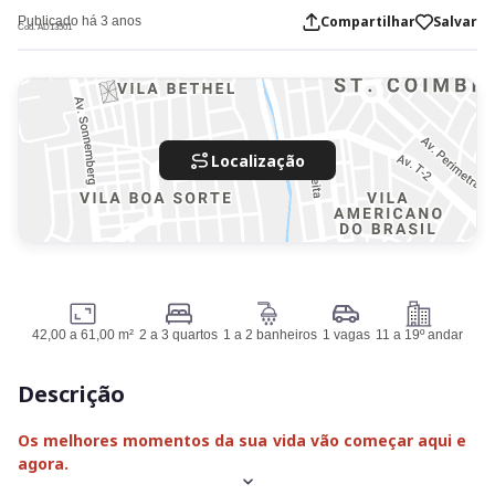
Compartilhar
Salvar
Publicado há 3 anos
Cod. AD13501
Localização
42,00 a 61,00 m²
2 a 3 quartos
1 a 2 banheiros
1 vagas
11 a 19º andar
Descrição
Os melhores momentos da sua vida vão começar aqui e
agora.