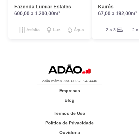
Fazenda Lumiar Estates
Kairós
600,00 a 1.200,00m²
67,00 a 192,00m²
Asfalto
Luz
Água
2 a 3
2 a
Adão Imóveis Ltda. CRECI - GO 4436
Empresas
Blog
Termos de Uso
Política de Privacidade
Ouvidoria