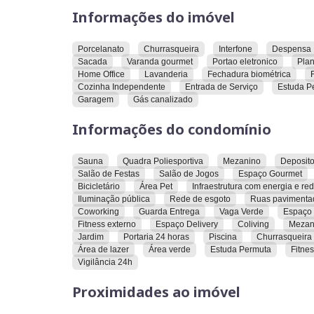
Unindo uma localização que altera positivament
Informações do imóvel
a inspiração de novos olhares para a cidade, a
um espaço.
Porcelanato
Churrasqueira
Interfone
Despensa
Alguns dos pilares utilizados no desenvolvim
Sacada
Varanda gourmet
Portao eletronico
Plan
arquitetura com identidade e experiência de mora
Home Office
Lavanderia
Fechadura biométrica
Cozinha Independente
Entrada de Serviço
Estuda P
Estamos falando de espaços de convívio para c
Garagem
Gás canalizado
a felicidade, tudo isso cercado de verde e com 
ambiente e de quem você ama.
Informações do condomínio
Um espaço para você conectar e contemplar.
Sauna
Quadra Poliesportiva
Mezanino
Deposit
Salão de Festas
Salão de Jogos
Espaço Gourmet
Bicicletário
Área Pet
Infraestrutura com energia e re
Iluminação pública
Rede de esgoto
Ruas pavimenta
Coworking
Guarda Entrega
Vaga Verde
Espaço 
Fitness externo
Espaço Delivery
Coliving
Mezan
Jardim
Portaria 24 horas
Piscina
Churrasqueira
Área de lazer
Área verde
Estuda Permuta
Fitne
Vigilância 24h
Proximidades ao imóvel