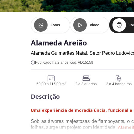
Fotos
Vídeo
Tou
Alameda Areião
Alameda Guimarães Natal,
Setor Pedro Ludovic
Publicado há 2 anos
, cod. AD15159
69,00 a 115,00 m²
2 a 3 quartos
2 a 4 banheiros
Descrição
Uma experiência de moradia úncia, funcional e
Sob as árvores majestosas de flamboyants, o c
Alamed
folhas, surge um projeto com identidade: