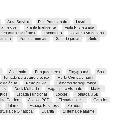
e o seu dia a dia, arquitetura com personalidade e
Terral
Incorporadora
tem o prazer em ressignificar
Area Servico
Piso Porcelanato
Lavabo
ento desse projeto foram: conexão com o entorno,
ta Flexivel
Planta Inteligente
Vista Privilegiada
dia que só aTerral é capaz de oferecer.
Fechadura Eletrônica
Escaninho
Cozinha Americana
ermuta
Permite animais
Sala de jantar
Suíte
olecionar momentos onde o principal ingrediente é
uma vista inspiradora para cuidar de você, do meio-
o
Academia
Brinquedoteca
Playground
Spa
Tomada para carro elétrico
Horta Compartilhada
de de água
Rede pluvial
Câmeras de segurança
das
Deck Molhado
Vagas para visitante
Market
Kids
Escada Funcional
Locker
Tomada USB
ino Garden
Acesso PCD
Elevador social
Gerador
Internet
Espaço Business
Zelador
ss/Sala de Ginástica
Guarita
Sistema de alarme