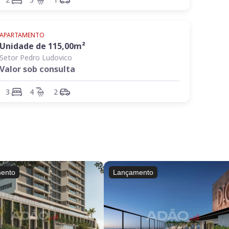
APARTAMENTO
Unidade de
115,00
m²
Setor Pedro Ludovico
Valor sob consulta
3
4
2
ento
Lançamento