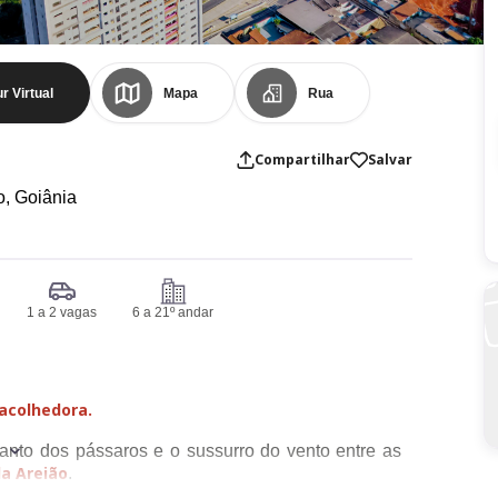
r Virtual
Mapa
Rua
Compartilhar
Salvar
o,
Goiânia
1 a 2 vagas
6 a 21º andar
 acolhedora.
anto dos pássaros e o sussurro do vento entre as
a Areião
.