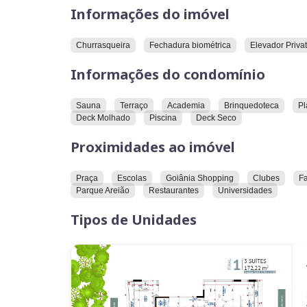
principais serviços, comodidades e conveniências
dos
Informações do imóvel
Com uma fachada totalmente autoral,
o projet
modernidade, sofisticação e fluidez que o Marist
Churrasqueira
Fechadura biométrica
Elevador Privat
Informações do condomínio
São apartamentos de 172 a 191m², todos com 
gourmet.
Sauna
Terraço
Academia
Brinquedoteca
Pl
Viver no Ares Marista é estar perto de tudo que v
Deck Molhado
Piscina
Deck Seco
Proximidades ao imóvel
Praça
Escolas
Goiânia Shopping
Clubes
F
Parque Areião
Restaurantes
Universidades
Tipos de Unidades