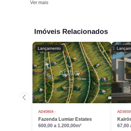
Ver
mais
Imóveis Relacionados
Lançamento
Lançam
AD40804 -
AD36505
Fazenda Lumiar Estates
Kairó
600,00 a 1.200,00m²
67,00 