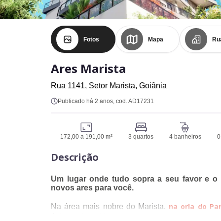
Fotos
Mapa
Ru
Ares Marista
Rua 1141,
Setor Marista,
Goiânia
Publicado há 2 anos
, cod. AD17231
172,00 a 191,00 m²
3 quartos
4 banheiros
0
Descrição
Um lugar onde tudo sopra a seu favor e o P
novos ares para você.
na orla do Pa
Na área mais nobre do Marista,
Com vista total para o P
único, o Ares Marista.