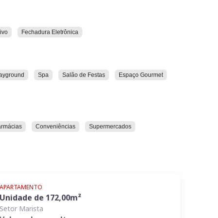
 desta região privilegiada.
o do Ares Marista apresenta, de forma única, toda a
a representa.
ivo
Fechadura Eletrônica
3 suítes, elevador privativo, varanda e espaços
ayground
Spa
Salão de Festas
Espaço Gourmet
ocê precisa.
armácias
Conveniências
Supermercados
APARTAMENTO
Unidade de
172,00
m²
Setor Marista