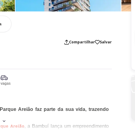
a
Compartilhar
Salvar
 vagas
arque Areião faz parte da sua vida, trazendo
rque Areião
, a Bambuí lança um empreendimento
arque
, esse empreendimento está a poucos passos