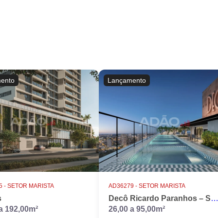
ento
Lançamento
 -
SETOR MARISTA
AD36279 -
SETOR MARISTA
s
Decô Ricardo Paranhos – Studios e Apartamentos no Setor Marista, Goi
a 192,00m²
26,00 a 95,00m²