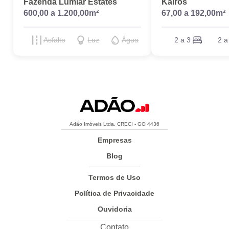
Fazenda Lumiar Estates
Kairós
600,00 a 1.200,00m²
67,00 a 192,00m²
Asfalto
Luz
Água
2 a 3
2 a
Adão Imóveis Ltda. CRECI - GO 4436
Empresas
Blog
Termos de Uso
Política de Privacidade
Ouvidoria
Contato