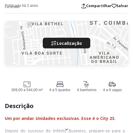
Compartilhar
Salvar
Publicado há 2 anos
Cod. AD18565
Localização
309,00 a 544,00 m²
4 a 5 quartos
6 banheiros
4 a 6 vagas
Descrição
Um por andar. Unidades exclusivas. Esse é o City 23.
Depois do sucesso do Infinity Business, prepare-se para o