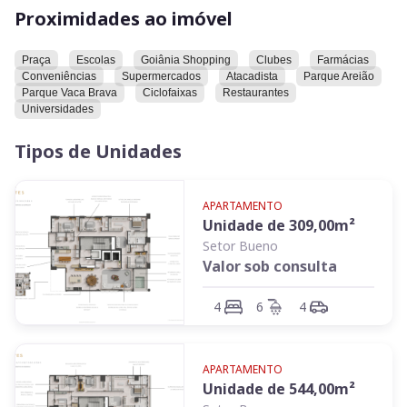
Proximidades ao imóvel
Praça
Escolas
Goiânia Shopping
Clubes
Farmácias
Conveniências
Supermercados
Atacadista
Parque Areião
Parque Vaca Brava
Ciclofaixas
Restaurantes
Universidades
Tipos de Unidades
APARTAMENTO
Unidade de
309,00
m²
Setor Bueno
Valor sob consulta
4
6
4
APARTAMENTO
Unidade de
544,00
m²