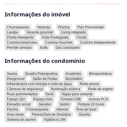
primeiro lançamento residencial, com assinatura
Pininfarina
em Goiânia: em frente à
Praça T-23
, o extraordinário surge
Informações do imóvel
ainda mais imponente.
Para quem quer e pode ocupar um lugar na história de um
Churrasqueira
Varanda
Piscina
Piso Porcelanato
Lavabo
Varanda gourmet
Living integrado
edifício único. Cada canto revela a poesia da cidade, e cada
Planta Inteligente
Vista Privilegiada
Closet
visita é um mergulho na serenidade urbana. Descubra a
Cozinha Americana
Cozinha Gourmet
Cozinha Independente
beleza que pulsa aqui.
Permite animais
Suíte
Gás canalizado
Mais do que só viver. Um lugar ao qual você pertence.
Informações do condomínio
Sauna
Quadra Poliesportiva
Academia
Brinquedoteca
Playground
Salão de Festas
Bicicletário
Infraestrutura com energia e rede de água
Rede pluvial
Câmeras de segurança
Iluminação pública
Rede de esgoto
Ruas pavimentadas
Deck
Vagas para visitante
Espaço Zen
Espaço Kids
Tomada USB
Acesso PCD
Elevador social
Gerador
Jardim
Portaria 24 horas
Piscina
Churrasqueira
Internet
Área de lazer
Área verde
Fitness/Sala de Ginástica
Guarita
Sistema de alarme
Vigilância 24h