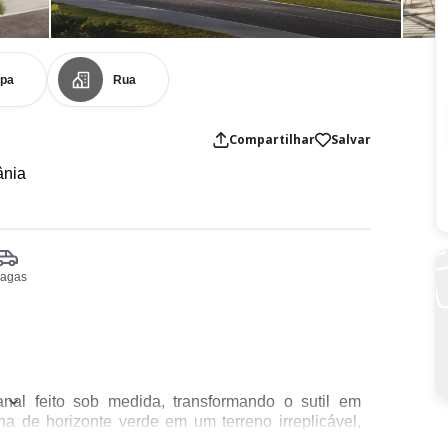
pa
Rua
Compartilhar
Salvar
ânia
vagas
sanal feito sob medida, transformando o sutil em
a de horizonte verde em um terreno irreplicável,