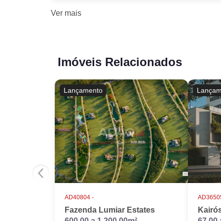
Ver
mais
Imóveis Relacionados
Lançamento
Lançam
AD40804 -
AD36505
Fazenda Lumiar Estates
Kairó
600,00 a 1.200,00m²
67,00 