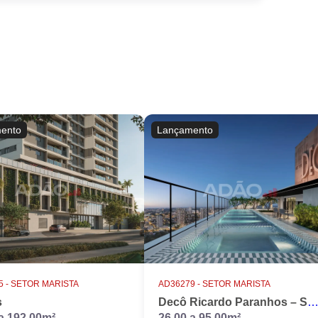
ento
Lançamento
 -
SETOR MARISTA
AD36279 -
SETOR MARISTA
s
Decô Ricardo Paranhos – Studios e Apartamentos no Setor Marista, Goi
a 192,00m²
26,00 a 95,00m²