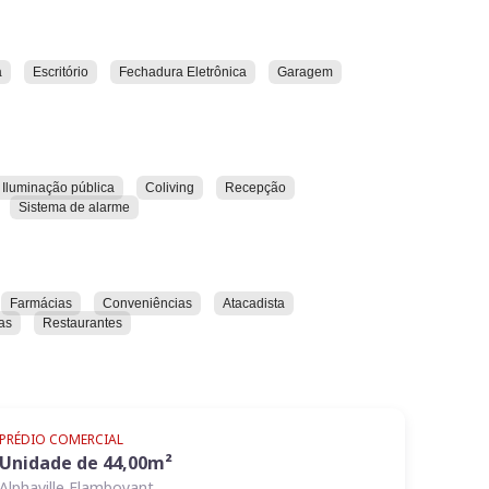
Atelier Opus
dade, o
foi pensado para profissionais
edição limitada
ncia dos seus negócios. Uma
em
a
Escritório
Fechadura Eletrônica
Garagem
uíssimas unidades
.
omerciais de 37 a 94m²
que formam uma vitrine de
 alto poder de valorização.
Iluminação pública
Coliving
Recepção
Sistema de alarme
Farmácias
Conveniências
Atacadista
xas
Restaurantes
PRÉDIO COMERCIAL
Unidade de
44,00
m²
Alphaville Flamboyant