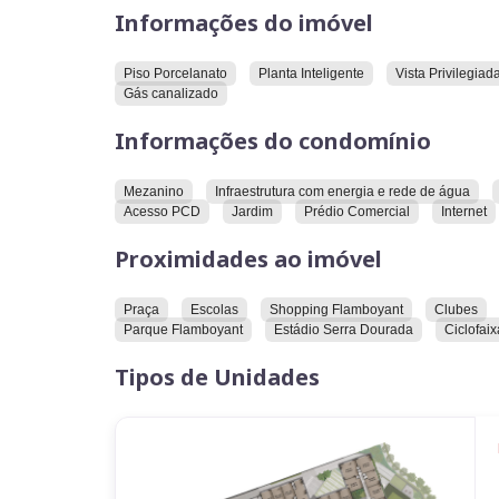
Informações do imóvel
Situado no polo de maior poder aquisitivo da ci
que exigem um endereço com a mesma excelê
Piso Porcelanato
Planta Inteligente
Vista Privilegiad
pouq
que a exclusividade expressa distinção em
Gás canalizado
lojas comerciais de 47 a 153m² e salas c
São
Informações do condomínio
negócios idealizada para trabalhar e investir com
Arquitetura artesanal com alma e design.
Mezanino
Infraestrutura com energia e rede de água
Acesso PCD
Jardim
Prédio Comercial
Internet
Proximidades ao imóvel
Praça
Escolas
Shopping Flamboyant
Clubes
Parque Flamboyant
Estádio Serra Dourada
Ciclofai
Tipos de Unidades