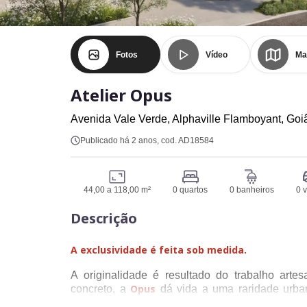
Fotos
Vídeo
Ma
Atelier Opus
Avenida Vale Verde,
Alphaville Flamboyant,
Goi
Publicado há 2 anos
, cod. AD18584
44,00 a 118,00 m²
0 quartos
0 banheiros
0 
Descrição
A exclusividade é feita sob medida.
A originalidade é resultado do trabalho arte
Opus
concreto, a
dá vida a uma raridade urban
onde todos gostariam de estar.