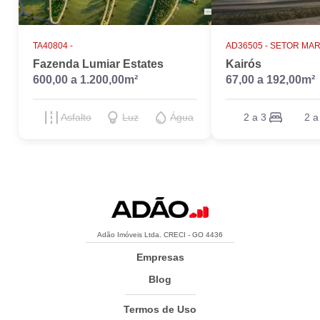
TA40804 -
AD36505 -
SETOR MAR
Fazenda Lumiar Estates
Kairós
600,00 a 1.200,00m²
67,00 a 192,00m²
Asfalto
Luz
Água
2 a 3
2 a
Adão Imóveis Ltda. CRECI - GO 4436
Empresas
Blog
Termos de Uso