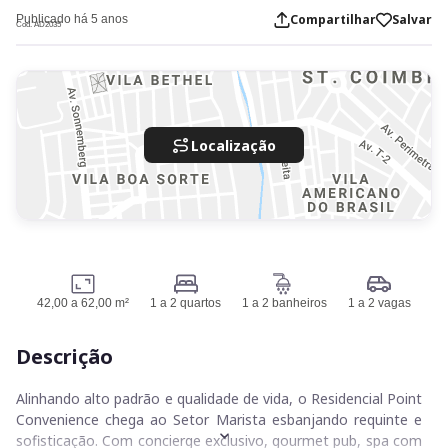
Compartilhar
Salvar
Publicado há 5 anos
Cod. AD2035
Localização
42,00 a 62,00 m²
1 a 2 quartos
1 a 2 banheiros
1 a 2 vagas
Descrição
Alinhando alto padrão e qualidade de vida, o Residencial Point
Convenience chega ao Setor Marista esbanjando requinte e
sofisticação. Com concierge exclusivo, gourmet pub, spa com