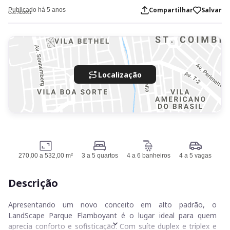
Compartilhar
Salvar
Publicado há 5 anos
Cod. AD2061
Localização
270,00 a 532,00 m²
3 a 5 quartos
4 a 6 banheiros
4 a 5 vagas
Descrição
Apresentando um novo conceito em alto padrão, o
LandScape Parque Flamboyant é o lugar ideal para quem
aprecia conforto e sofisticação. Com suíte duplex e triplex e