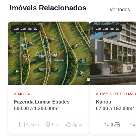
Imóveis Relacionados
Ver todos
Lançamento
Lançamento
AD40804 -
AD36505 -
SETOR MAR
Fazenda Lumiar Estates
Kairós
600,00 a 1.200,00m²
67,00 a 192,00m²
Asfalto
Luz
Água
2 a 3
2 a