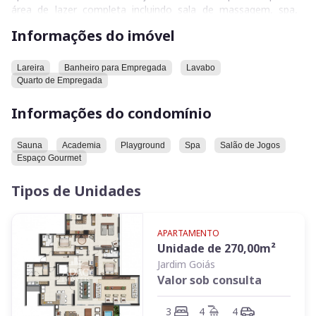
área de lazer completa incluindo sala de massagem, spa,
salão de jogos e espaço gourmet, o empreendimento ainda
Informações do imóvel
proporciona vista mais que privilegiada, de frente para o
parque e o nascer do sol.
Lareira
Banheiro para Empregada
Lavabo
Quarto de Empregada
Informações do condomínio
Sauna
Academia
Playground
Spa
Salão de Jogos
Espaço Gourmet
Tipos de Unidades
APARTAMENTO
Unidade de
270,00
m²
Jardim Goiás
Valor sob consulta
3
4
4