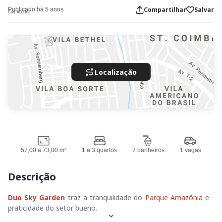
Compartilhar
Salvar
Publicado há 5 anos
Cod. AD2103
Localização
57,00 a 73,00 m²
1 a 3 quartos
2 banheiros
1 vagas
Descrição
Duo Sky Garden
traz a tranquilidade do
Parque Amazônia
e
praticidade do setor bueno.