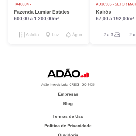
TA40804 -
AD36505 -
SETOR MAR
Fazenda Lumiar Estates
Kairós
600,00 a 1.200,00m²
67,00 a 192,00m²
Asfalto
Luz
Água
2 a 3
2 a
Adão Imóveis Ltda. CRECI - GO 4436
Empresas
Blog
Termos de Uso
Política de Privacidade
Ouvidoria