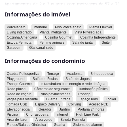
Apartamentos de 2 e 3 quartos com metragens de 57 a 73
m².
Informações do imóvel
Além de uma
ótima localização
no Parque Amazônia possui
também um lazer único, no térreo e no 22º andar para você e
Porcelanato
Interfone
Piso Porcelanato
Planta Flexivel
Living integrado
Planta Inteligente
Vista Privilegiada
sua familia curtir momentos especiais.
Cozinha Americana
Cozinha Gourmet
Cozinha Independente
Estuda Permuta
Permite animais
Sala de jantar
Suíte
Garagem
Gás canalizado
Viva a praticidade do Bueno com a tranquilidade do Parque
Informações do condomínio
Amazônia
Quadra Poliesportiva
Terraço
Academia
Brinquedoteca
Playground
Salão de Festas
Salão de Jogos
Espaço Gourmet
Infraestrutura com energia e rede de água
Rede pluvial
Câmeras de segurança
Iluminação pública
Rede de esgoto
Ruas pavimentadas
Rooftop
Vagas para visitante
Guarda Entrega
Espaço Kids
Locker
Tomada USB
Espaço Delivery
Coliving
Acesso PCD
Elevador social
Gerador
Jardim
Portaria 24 horas
Piscina
Churrasqueira
Internet
High Line Park
Área de lazer
Área verde
Estuda Permuta
Fitness/Sala de Ginástica
Guarita
Sistema de alarme