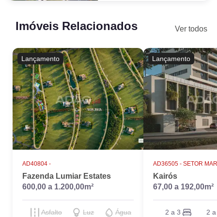
Imóveis Relacionados
Ver todos
Lançamento
Lançamento
AD40804 -
AD36505 -
SETOR MAR
Fazenda Lumiar Estates
Kairós
600,00 a 1.200,00m²
67,00 a 192,00m²
Asfalto
Luz
Água
2 a 3
2 a