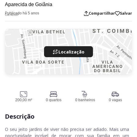
Aparecida de Goiânia
Compartilhar
Salvar
Publicado há 5 anos
Cod. AD2107
Localização
200,00 m²
0 quartos
0 banheiros
0 vagas
Descrição
O seu jeito jardins de viver não precisa ser adiado. Mais uma
oportunidade incrível de morar com sua família em um