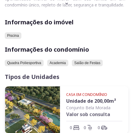
condomínio único, repleto de lazer, segurança e tranquilidade.
- Lotes a partir de 200m²;
Informações do imóvel
- Compra com projeto casas junto;
- Financiamento FGR.
Piscina
Informações do condomínio
Quadra Poliesportiva
Academia
Salão de Festas
Tipos de Unidades
CASA EM CONDOMÍNIO
Unidade de
200,00
m²
Conjunto Bela Morada
Valor sob consulta
0
0
0