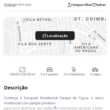
Compartilhar
Salvar
Publicado há 5 anos
Cod. AD2109
Localização
139,00 a 332,00 m²
3 a 4 quartos
3 a 5 banheiros
0 vagas
Descrição
Conheça o Europark Residencial Parque da Tijuca, o único
residencial com parque privativo
para você desfrutar dos melhores momentos de lazer e bem-