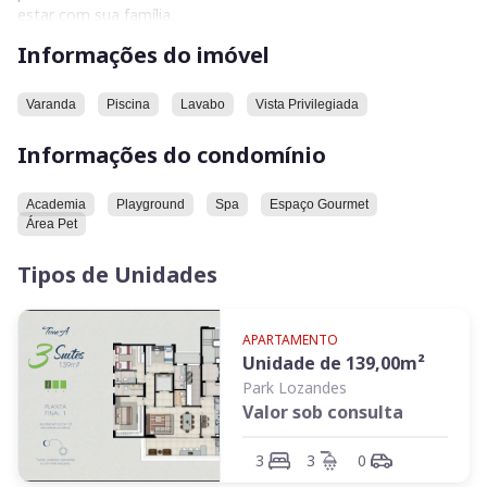
estar com sua família.
Informações do imóvel
- 3 e 4 Suítes;
- Linda vista para o Parque Cerrado;
- Varanda Fitness;
Varanda
Piscina
Lavabo
Vista Privilegiada
- Piscinas Adulto e infantil;
Informações do condomínio
- Dog Park;
- Espaço Gourmet;
Academia
Playground
Spa
Espaço Gourmet
Área Pet
Tipos de Unidades
APARTAMENTO
Unidade de
139,00
m²
Park Lozandes
Valor sob consulta
3
3
0