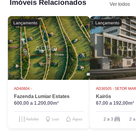
Imóveis Relacionados
Ver todos
Lançamento
Lançamento
AD40804 -
AD36505 -
SETOR MAR
Fazenda Lumiar Estates
Kairós
600,00 a 1.200,00m²
67,00 a 192,00m²
Asfalto
Luz
Água
2 a 3
2 a