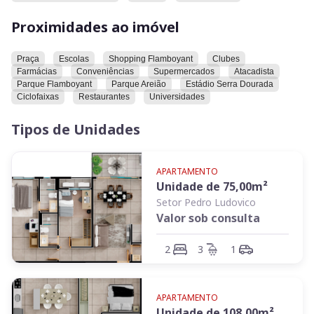
Proximidades ao imóvel
Praça
Escolas
Shopping Flamboyant
Clubes
Farmácias
Conveniências
Supermercados
Atacadista
Parque Flamboyant
Parque Areião
Estádio Serra Dourada
Ciclofaixas
Restaurantes
Universidades
Tipos de Unidades
APARTAMENTO
Unidade de
75,00
m²
Setor Pedro Ludovico
Valor sob consulta
2
3
1
APARTAMENTO
Unidade de
108,00
m²