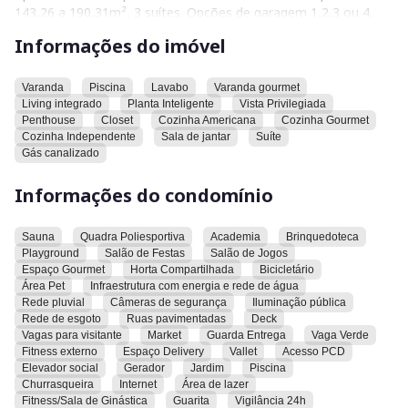
143,26 a 190,31m², 3 suítes. Opções de garagem 1,2,3 ou 4.
Estar no Setor Pedro Ludovico significa estar próximo a tudo
Informações do imóvel
que é importante. Seja para fazer compras no Atacadista ou
no Shopping Flamboyant, frequentar as universidades
próximas, levar os filhos para as escolas bem conceituadas,
Varanda
Piscina
Lavabo
Varanda gourmet
Living integrado
Planta Inteligente
Vista Privilegiada
ou desfrutar de uma partida de futebol no Estádio Serra
Penthouse
Closet
Cozinha Americana
Cozinha Gourmet
Dourada, a localização do Residencial Lago Areião coloca
Cozinha Independente
Sala de jantar
Suíte
tudo ao seu alcance. Além disso, a presença de ciclofaixas,
Gás canalizado
clubes, conveniências, farmácias, o Parque Areião, o Parque
Flamboyant e uma série de restaurantes populares significa
Informações do condomínio
que você sempre terá algo para fazer e descobrir.
Viver no Residencial Lago Areião é adotar um estilo de vida
Sauna
Quadra Poliesportiva
Academia
Brinquedoteca
que combina o caráter urbano sofisticado com o charme
Playground
Salão de Festas
Salão de Jogos
tranquilo da natureza, sem abrir mão do acesso a praticidade
Espaço Gourmet
Horta Compartilhada
Bicicletário
e comodidade. Venha viver a experiência de morar neste lugar
Área Pet
Infraestrutura com energia e rede de água
incrível. Entre em contato para que possamos lhe apresentar
Rede pluvial
Câmeras de segurança
Iluminação pública
o Residencial Lago Areião, onde a vida acontece da melhor
Rede de esgoto
Ruas pavimentadas
Deck
maneira possível.
Vagas para visitante
Market
Guarda Entrega
Vaga Verde
Fitness externo
Espaço Delivery
Vallet
Acesso PCD
Elevador social
Gerador
Jardim
Piscina
Churrasqueira
Internet
Área de lazer
Fitness/Sala de Ginástica
Guarita
Vigilância 24h