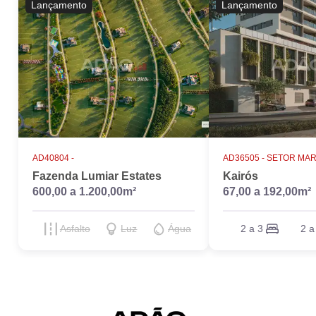
Lançamento
Lançamento
AD40804 -
AD36505 -
SETOR MAR
Fazenda Lumiar Estates
Kairós
600,00 a 1.200,00m²
67,00 a 192,00m²
Asfalto
Luz
Água
2 a 3
2 a