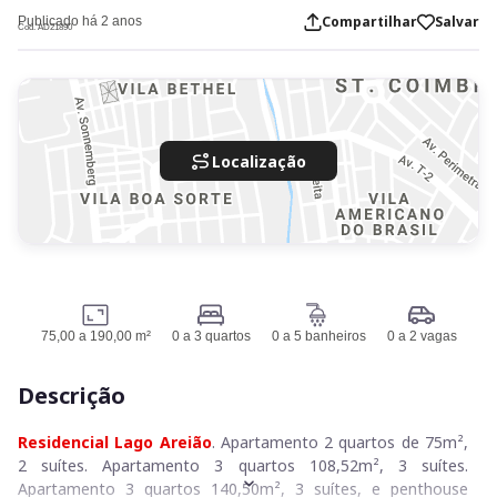
Compartilhar
Salvar
Publicado há 2 anos
Cod. AD21890
Localização
75,00 a 190,00 m²
0 a 3 quartos
0 a 5 banheiros
0 a 2 vagas
Descrição
Residencial Lago Areião
. Apartamento 2 quartos de 75m²,
2 suítes. Apartamento 3 quartos 108,52m², 3 suítes.
Apartamento 3 quartos 140,50m², 3 suítes, e penthouse