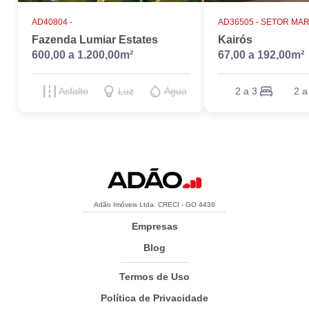
AD40804 -
AD36505 -
SETOR MAR
Fazenda Lumiar Estates
Kairós
600,00 a 1.200,00m²
67,00 a 192,00m²
Asfalto
Luz
Água
2 a 3
2 a
Adão Imóveis Ltda. CRECI - GO 4436
Empresas
Blog
Termos de Uso
Política de Privacidade