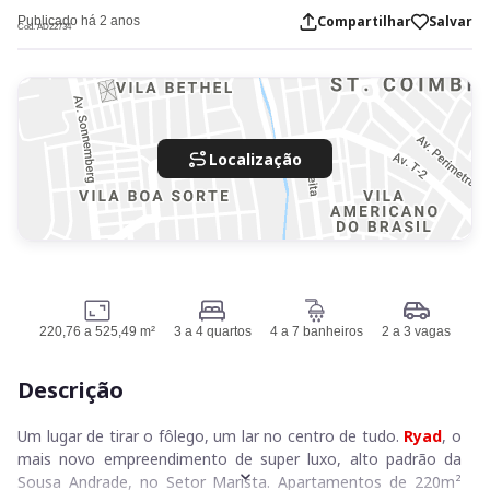
Compartilhar
Salvar
Publicado há 2 anos
Cod. AD22734
Localização
220,76 a 525,49 m²
3 a 4 quartos
4 a 7 banheiros
2 a 3 vagas
Descrição
Um lugar de tirar o fôlego, um lar no centro de tudo.
Ryad
, o
mais novo empreendimento de super luxo, alto padrão da
Sousa Andrade, no Setor Marista. Apartamentos de 220m²