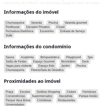
até Duplex de 525m², um verdadeiro
ryad
no meio do bairro
mais charmoso de Goiânia. Penthouses com piscina e
Informações do imóvel
elevadores privativos, com opção de apartamentos Duplex,
com 4 suítes espaçosas, e uma ampla área de lazer, para criar
momentos inesquecíveis.
Churrasqueira
Varanda
Piscina
Varanda gourmet
Penthouse
Elevador Privativo
Closet
Fechadura Eletrônica
Escaninho
Entrada de Serviço
Este belíssimo e inovador apartamento combina luxo,
Suíte
conforto e uma variedade de comodidades para encantar
mesmo os compradores mais exigentes. Com uma academia
Informações do condomínio
de ponta, área de lazer e espaços de convívio projetados
para as necessidades de todos.Tenha seu lazer garantido com
playground, quadra poliesportiva, salão de jogos, espaço
Sauna
Academia
Brinquedoteca
Playground
Spa
Salão de Festas
Espaço Gourmet
Bicicletário
Deck
gourmet e salão de festas.
Vagas para visitante
Espaço Kids
Jardim
Piscina
Churrasqueira
Fitness/Sala de Ginástica
Não perca a oportunidade de transformar seus
sonhos
em
realidade.
Proximidades ao imóvel
Praça
Escolas
Goiânia Shopping
Clubes
Farmácias
Conveniências
Supermercados
Atacadista
Parque Areião
Parque Vaca Brava
Ciclofaixas
Restaurantes
Universidades