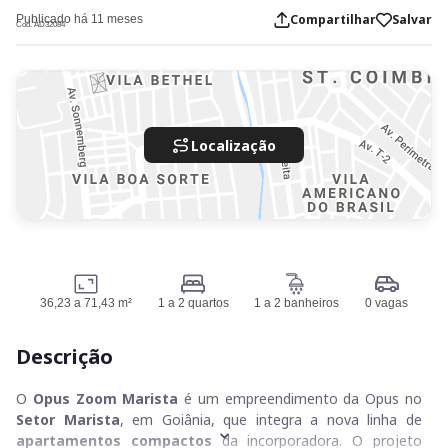
Compartilhar
Salvar
Publicado há 11 meses
Cod. AD32084
Localização
36,23 a 71,43 m²
1 a 2 quartos
1 a 2 banheiros
0 vagas
Descrição
O
Opus Zoom Marista
é um empreendimento da Opus no
Setor Marista
, em Goiânia, que integra a nova linha de
apartamentos compactos
da incorporadora. O projeto