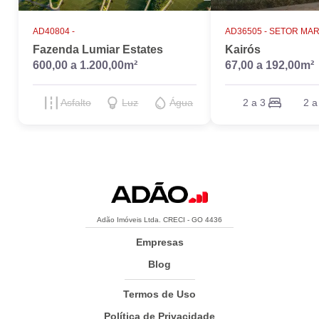
AD40804 -
AD36505 -
SETOR MAR
Fazenda Lumiar Estates
Kairós
600,00 a 1.200,00m²
67,00 a 192,00m²
Asfalto
Luz
Água
2 a 3
2 a
Adão Imóveis Ltda. CRECI - GO 4436
Empresas
Blog
Termos de Uso
Política de Privacidade